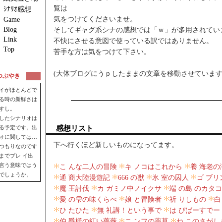
覧は
ｼﾅﾘｵ感想
気をつけてくださいませ。
Game
Blog
そしてギャグ系シナの感想では「ｗ」が多用されてい
Link
不快にさせる意図で使っている訳ではありません。
Top
苦手な方は気をつけて下さい。
(大体ブログにうｐしたままの文章を移動させています
つぶやき
イがほとんどで
る時の新鮮さは
すし。
したシナリオは
る予定です。出
感想リスト
オに関しては…
下へ行くほど新しいものになってます。
つもりなのです
までプレ イ出
言う意味ではう
こ んな二人の冒険
キ ノコはこれから
養 海老の
でしょうか。
通 商大陸漫遊記
666 の獣
氷 室の囚人
ゴ ブ
魔 王討伐
カ ガミノ中ノイクサ
端 の島 のカタ
愛 の雫の味くらべ
娘 と冒険者
祈 りしもの
白
ひ たひた
無 礼講！という事で
は ぴばーすでー
伯 爵様の紅い薔薇
ニ ンフの薬草
ね このさがし