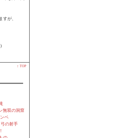
ますが、
)
↑ TOP
滝
リン無双の洞窟
コンベ
 弓の射手
！
もの