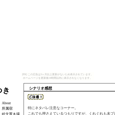
[PR] この広告は3ヶ月以上更新がないため表示されています。
ホームページを更新後24時間以内に表示されなくなります。
シナリオ感想
つき
About
特にネタバレ注意なコーナー。
所属宿
これでも押さえているつもりですが、くれぐれも未プ
絵文置き場