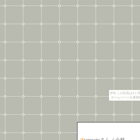
[PR] この広告は
ホームページを更新
seresutoさん／小枝