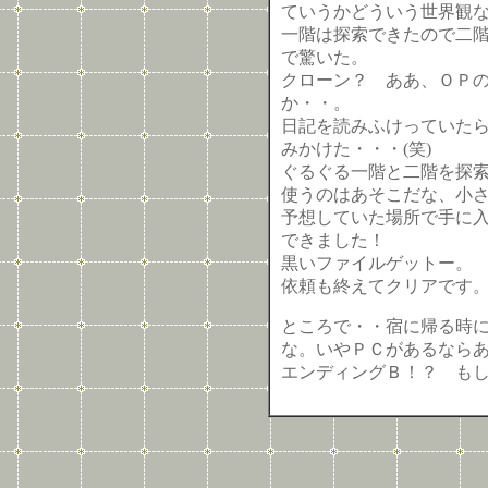
ていうかどういう世界観
一階は探索できたので二
で驚いた。
クローン？ ああ、ＯＰ
か・・。
日記を読みふけっていた
みかけた・・・(笑)
ぐるぐる一階と二階を探
使うのはあそこだな、小
予想していた場所で手に
できました！
黒いファイルゲットー。
依頼も終えてクリアです
ところで・・宿に帰る時
な。いやＰＣがあるなら
エンディングＢ！？ も