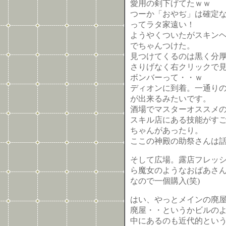
愛用の剣下げてたｗｗ
つーか「おやぢ」は確定
ってラタ家遠い！
ようやくついたがスキンヘ
でちゃんつけた。
見つけてくるのは黒く分
さりげなく右クリックで
ボンバーって・・ｗ
ディオンに到着。一通り
が出来るみたいです。
酒場でマスターオススメ
スキル店にある技能がす
ちゃんがあったり。
ここの神殿の助祭さんは
そして広場。露店フレッ
ら魔女のようなおばあさ
なので一個購入(笑)
はい、やっとメインの廃
廃屋・・というかビルの
中にあるのも近代的とい