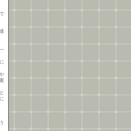
で
達
一
に
か
案
と
に
う