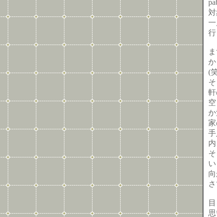
p
対
一
行
ま
か
(笑
そ
軒
空
か
家
手
内
そ
い
向
さ
目
思