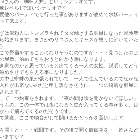
abitさんの「蜘蛛天井」というシナリオです。
象レベル1で短いシナリオです。
度他のパーティでも行った事がありますが改めて水妖パーティ
って来ます。
ずは依頼人にトンズラされてタダ働きする羽目になった冒険者
ら始まります。まさかのリコさんとキャスが怒りに沸いていた
)
こで野宿をすることになりそうなのですが・・・見つけたのは
の屋敷。泊めてもらおうと向かう事になります。
き家なのかと思っていると出てくる一人の女性。説明してどう
泊めさせてもらえる事になりました。
の中は蜘蛛の巣が張られていて、一人で住んでいるのでなかな
入れが出来ないのだと申し訳なさそうに、一つの綺麗な部屋に
されます。
こで一つ約束をされます。『夜の間は瞼を開かないでほしい』
うもの。この一体では夜になると虫が入ってくる事が多く、目
かって飛んでくるのだそうです。
て就寝。ここで物音がして開けるかどうかを選択します。
を開くと・・・戦闘です。その後で聞く御伽噺を・・皆さんど
いますか？