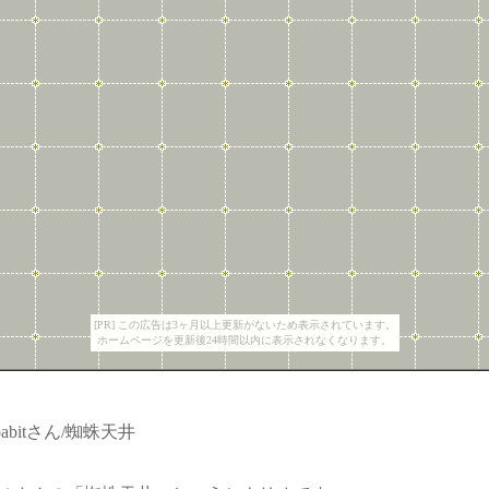
[PR] この広告は3ヶ月以上更新がないため表示されています。
ホームページを更新後24時間以内に表示されなくなります。
pabitさん/蜘蛛天井