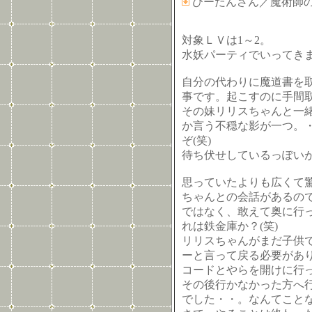
びーだんさん／魔術師
対象ＬＶは1～2。
水妖パーティでいってき
自分の代わりに魔道書を
事です。起こすのに手間
その妹リリスちゃんと一
か言う不穏な影が一つ。
ぞ(笑)
待ち伏せしているっぽい
思っていたよりも広くて
ちゃんとの会話があるの
ではなく、敢えて奥に行
れは鉄金庫か？(笑)
リリスちゃんがまだ子供
ーと言って戻る必要があ
コードとやらを開けに行
その後行かなかった方へ
でした・・。なんてこと