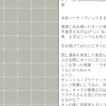
窟
水妖パーティでいってきま
遺跡に住み着いたオーク
早速見えるのは2Ｆにいる
体。まずはこいつらを何
石を投げてみたけどダメ
隠し通路を発見して食堂
上がる際にオークに石つ
しごを登った順番・・で
てないからねｗｗ
んーと、
サン＜リコ＜プラード＜
という順番にしてみた。
から。キャスが最後なの
ラグナスさんを先に行か
なるかな？
サンの後に回復使えるリ