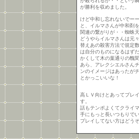
が殺られるか・・という
が勝利を収めました。
けど中和し忘れないでーー
と、イルマさんが中和剤
関連の繋がりが・・蜘蛛
どうやらイルマさんは元
替えあの殺害方法で規定
は自分のものになるはず
かくして木の葉通りの醜
あら、アレクシエルさん
ンのイメージはあったが
とかっこいいな！
高ＬＶ向けとあってプレ
す。
話もテンポよくてクライ
手にもっと長いつもりでい
プレイしてない方はどう