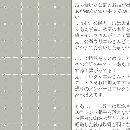
落ち着いた公爵とお話が
女が始めた習い事っての
い。
ふうむ、公爵も一応は大
りあえず白。教室の名前
優－イルマさんがここで
え、公爵ウリエルさんど
のシナでお会いした事が
ここで情報をまとめるこ
その会話の中で・・ああ
すね！繋がってる！
え、アレクシエルさん・・
の・・？それに加えてア
残りのメンバーはアレク
家へ潜入です。
ああっ、「友達」は蜘蛛
10ラウンド相手を殺さな
被害者は蜘蛛の餌だった
経過した後は蜘蛛が囮に