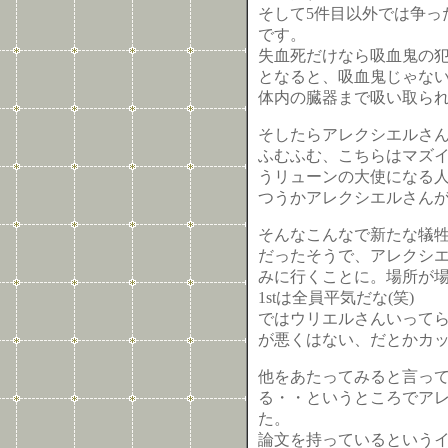
そして5件目以外では争っ
です。
失血死だけなら吸血鬼の
となると、吸血鬼じゃな
体内の臓器まで吸い取ら
そしたらアレクシエルさ
ふむふむ、こちらはマズ
うリューンの大使になる
つうかアレクシエルさん
そんなこんなで新たな犠
だったそうで、アレクシ
みに行くことに。場所が
1stは全員平気だな(笑)
ではウリエルさんいって
が悪くはない、だとかカッ
他をあたってみると言っ
る・・というところでア
た。
論文を持っているという