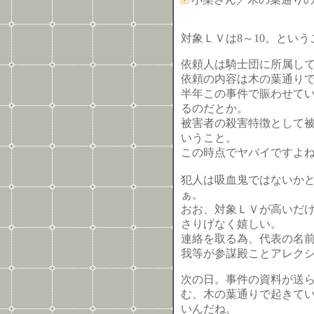
対象ＬＶは8～10。という
依頼人は騎士団に所属し
依頼の内容は木の葉通り
半年この事件で賑わせて
るのだとか。
被害者の殺害特徴として
いうこと。
この時点でヤバイですよね(
犯人は吸血鬼ではないか
ぁ。
おお、対象ＬＶが高いだ
さりげなく嬉しい。
連絡を取る為、代表の名
我等が参謀殿ことアレク
次の日。事件の資料が送
む、木の葉通りで起きて
いんだね。