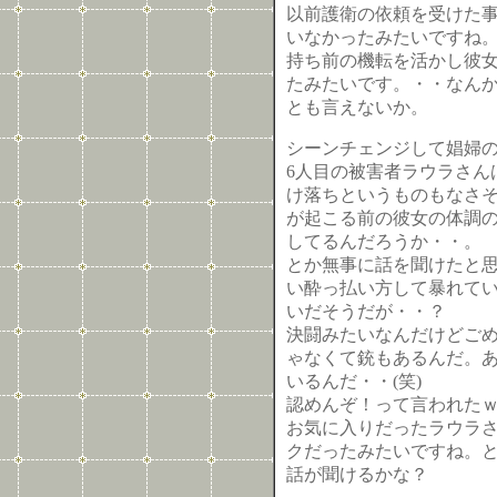
以前護衛の依頼を受けた
いなかったみたいですね
持ち前の機転を活かし彼
たみたいです。・・なん
とも言えないか。
シーンチェンジして娼婦
6人目の被害者ラウラさん
け落ちというものもなさ
が起こる前の彼女の体調
してるんだろうか・・。
とか無事に話を聞けたと
い酔っ払い方して暴れて
いだそうだが・・？
決闘みたいなんだけどご
ゃなくて銃もあるんだ。あ
いるんだ・・(笑)
認めんぞ！って言われたｗ
お気に入りだったラウラ
クだったみたいですね。
話が聞けるかな？