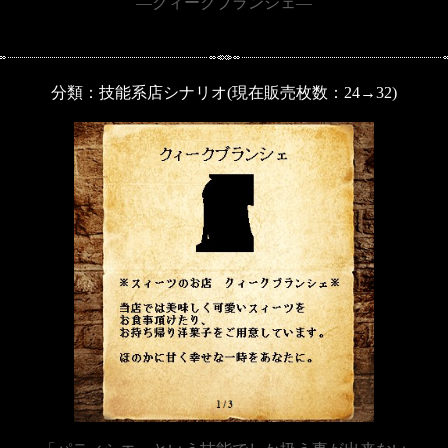
―クィークブランシェ―
分類：技能系店シナリオ(現在販売枚数：24→32)