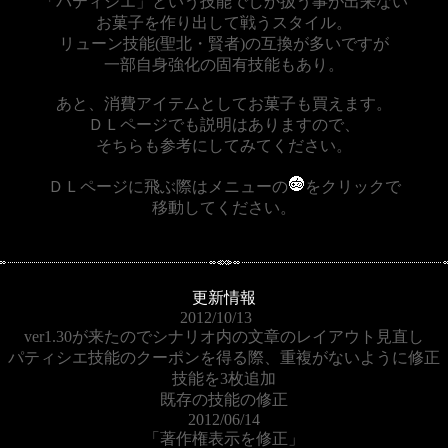
「パティシエ」という技能でしか扱う事が出来ない
お菓子を作り出して戦うスタイル。
リューン技能(聖北・賢者)の互換が多いですが
一部自身強化の固有技能もあり。
あと、消費アイテムとしてお菓子も買えます。
ＤＬページでも説明はありますので、
そちらも参考にしてみてください。
ＤＬページに飛ぶ際はメニューの
をクリックで
移動してください。
更新情報
2012/10/13
ver1.30が来たのでシナリオ内の文章のレイアウト見直し
パティシエ技能のクーポンを得る際、重複がないように修正
技能を3枚追加
既存の技能の修正
2012/06/14
「著作権表示を修正」