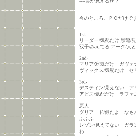
----霊が見えるか？
今のところ、ＰＣだけで
1st-
リーダー/気配だけ 黒龍/
双子/みえてる アーク/
2nd-
マリア/寒気だけ ガヴァ
ヴィックス/気配だけ セ
3rd-
デスティン/見えない ア
アビス/気配だけ ラファ
悪人－
グリアード/似たよーなも
ふふふ
レゾン/見えてない ガラ
わ