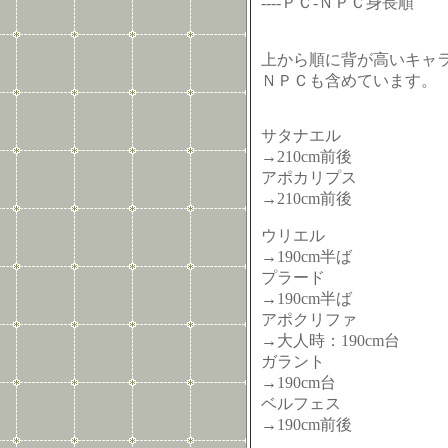
----ＰＣ-ＮＰＣ身長順
上から順に背が高いキャ
ＮＰＣも含めています。
サタナエル
→210cm前後
アポカリプス
→210cm前後
ウリエル
→190cm半ば
プラード
→190cm半ば
アポクリファ
→大人時：190cm台
ガラント
→190cm台
ベルフェス
→190cm前後