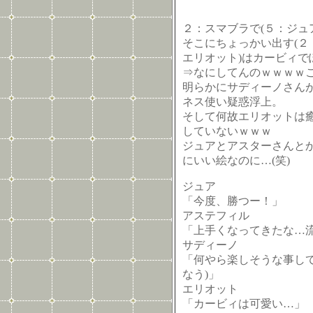
２：スマブラで(５：ジュ
そこにちょっかい出す(２
エリオット)はカービィ
⇒なにしてんのｗｗｗｗ
明らかにサディーノさん
ネス使い疑惑浮上。
そして何故エリオットは
していないｗｗｗ
ジュアとアスターさんと
にいい絵なのに…(笑)
ジュア
「今度、勝つー！」
アステフィル
「上手くなってきたな…
サディーノ
「何やら楽しそうな事して
なう)」
エリオット
「カービィは可愛い…」