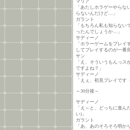
マリア
「あたしホラゲーやらな
らないんだけど…」
ガラント
「もちろん私も知らない
ったんでしょうか…」
サディーノ
「ホラーゲームをプレイ
してプレイするのが一番
サン
「え、そういうもんっス
ですよね？」
サディーノ
「えぇ、初見プレイです
～30分後～
サディーノ
「え～と、どっちに進ん
い)」
ガラント
「あ、あのそろそろ明か