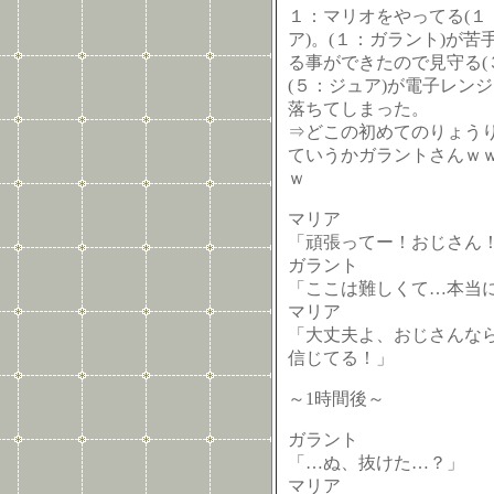
１：マリオをやってる(１
ア)。(１：ガラント)が
る事ができたので見守る(
(５：ジュア)が電子レン
落ちてしまった。
⇒どこの初めてのりょう
ていうかガラントさんｗ
ｗ
マリア
「頑張ってー！おじさん
ガラント
「ここは難しくて…本当
マリア
「大丈夫よ、おじさんな
信じてる！」
～1時間後～
ガラント
「…ぬ、抜けた…？」
マリア