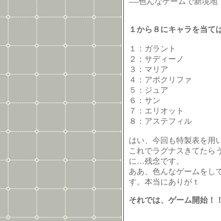
----色んなゲームで新境
１から８にキャラを当て
１：ガラント
２：サディーノ
３：マリア
４：アポクリファ
５：ジュア
６：サン
７：エリオット
８：アステフィル
はい、今回も特製表を用
これでラグナスきてたら
に…残念です。
ああ、色んなゲームをし
す。本当にありがｔ
それでは、ゲーム開始！