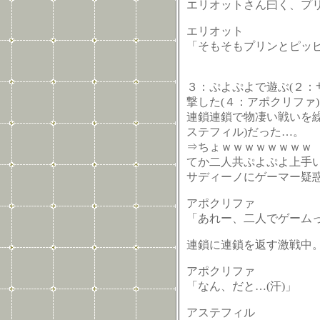
エリオットさん曰く、プ
エリオット
「そもそもプリンとピッ
３：ぷよぷよで遊ぶ(２：
撃した(４：アポクリファ
連鎖連鎖で物凄い戦いを繰
ステフィル)だった…。
⇒ちょｗｗｗｗｗｗｗｗ
てか二人共ぷよぷよ上手
サディーノにゲーマー疑
アポクリファ
「あれー、二人でゲーム
連鎖に連鎖を返す激戦中
アポクリファ
「なん、だと…(汗)」
アステフィル