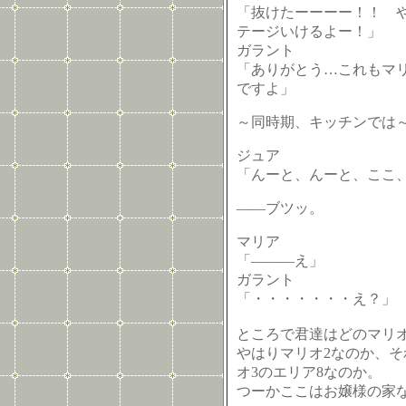
「抜けたーーーー！！ 
テージいけるよー！」
ガラント
「ありがとう…これもマ
ですよ」
～同時期、キッチンでは
ジュア
「んーと、んーと、ここ
――ブツッ。
マリア
「―――え」
ガラント
「・・・・・・・え？」
ところで君達はどのマリ
やはりマリオ2なのか、そ
オ3のエリア8なのか。
つーかここはお嬢様の家な