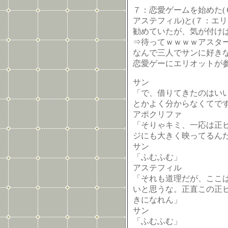
７：恋愛ゲームを始めた(６
アステフィル)と(７：エ
勧めていたが、気が付け
⇒待ってｗｗｗｗアスタ
なんで三人でサンに好き
恋愛ゲーにエリオットが参
サン
「で、借りてきたのはい
とかよく分からなくてで
アポクリファ
「そりゃキミ、一応は正
ジにも大きく映ってるん
サン
「ふむふむ」
アステフィル
「それも道理だが、ここ
いと思うな。正直この正
きになれん」
サン
「ふむふむ」