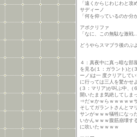
「遠くからじわじわと攻
サディーノ
「何を仰っているのか分
アポクリファ
「なに、この無駄な激戦
どうやらスマブラ後のぷ
４：真夜中に真っ暗な部屋
を見る(１：ガラント)と(
ーノ)は一 度クリアして
に行っては三人を驚かせよ
(３：マリア)が叫ぶ中、(
開いたまま気絶してしま
⇒だｗかｗらｗｗｗｗｗ
そしてガラントさんとマ
サンがｗｗｗ犠牲になっ
いかんｗｗｗ腹筋崩壊す
に吹いたｗｗｗｗ