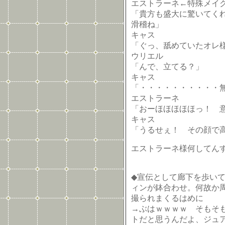
エストラーネ←特殊メイ
「貴方も盛大に驚いてく
滑稽ね」
キャス
「ぐっ、舐めていたオレ
ウリエル
「んで、立てる？」
キャス
「・・・・・・・・・・
エストラーネ
「おーほほほほほっ！ 
キャス
「うるせぇ！ その顔で
エストラーネ様何してんす
◆宣伝として廊下を歩いてい
ィンが鉢合わせ。何故か
撮られまくるはめに
→ぶはｗｗｗｗ そもそ
トだと思うんだよ、ジュ