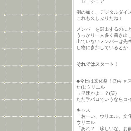
12．ジュア
例の如く、デジタルダイ
これも久しぶりだね！
メンバーを選出するのに
うっかり一人多く書き出し
出ていないメンバーは先
し物に参加しているとか
それではスタート！
◆今日は文化祭！(3)キ
た(1)ウリエル
→早速かよ！？(笑)
ただ学パロでいうならコ
キャス
「おーい、ウリエル。文
ウリエル
「あれ？ 珍しいな、お