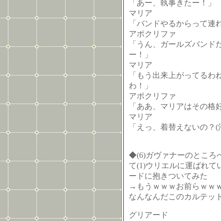
「あー、執事きたー！」
マリア
「バンドやるからって連
アポクリファ
「うん、ガールズバンド
ー！」
マリア
「もう出来上がってるわ
わ！」
アポクリファ
「ああ、マリアはその格
マリア
「えっ、着替えないの？(
◆(6)ガヴァナーのところ
て(1)ウリエルに運ばれてい
ードに抱きついてみた
→もうｗｗｗお前らｗｗ
なんなんだこのカルテッ
グリアード