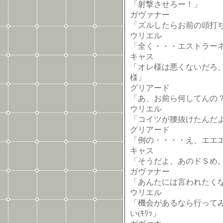
「射撃させろー！」
ガヴァナー
「ズルしたらお前の頭打
ウリエル
「全く・・・エストラー
キャス
「オレ様は悪くないだろ
様」
グリアード
「あ、お前ら何してんの
ウリエル
「コイツが腰抜けたんだ
グリアード
「例の・・・・え、エエエ
キャス
「そうだよ、あのドＳめ
ガヴァナー
「あんたには言われたく
ウリエル
「機会があるなら行って
い(ｷﾘｯ」