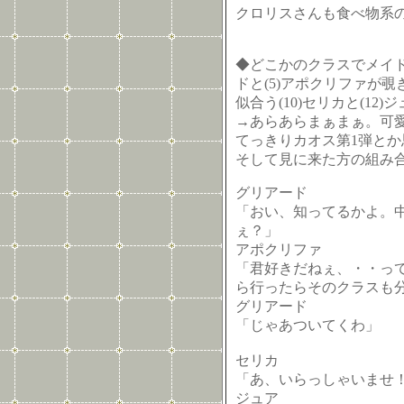
クロリスさんも食べ物系
◆どこかのクラスでメイド
ドと(5)アポクリファが
似合う(10)セリカと(12)
→あらあらまぁまぁ。可
てっきりカオス第1弾と
そして見に来た方の組み合
グリアード
「おい、知ってるかよ。
ぇ？」
アポクリファ
「君好きだねぇ、・・っ
ら行ったらそのクラスも
グリアード
「じゃあついてくわ」
セリカ
「あ、いらっしゃいませ
ジュア