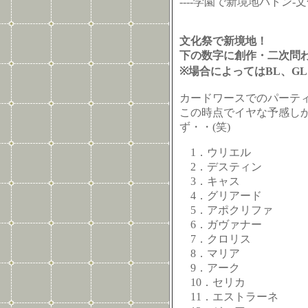
----学園で新境地バトン‐
文化祭で新境地！
下の数字に創作・二次問
※場合によってはBL、G
カードワースでのパーテ
この時点でイヤな予感し
ず・・(笑)
1．ウリエル
2．デスティン
3．キャス
4．グリアード
5．アポクリファ
6．ガヴァナー
7．クロリス
8．マリア
9．アーク
10．セリカ
11．エストラーネ