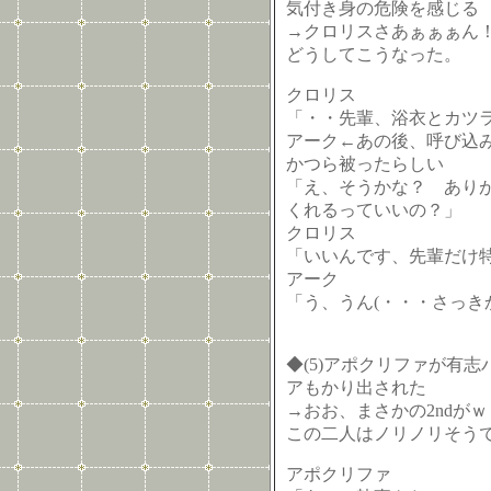
気付き身の危険を感じる
→クロリスさあぁぁぁん
どうしてこうなった。
クロリス
「・・先輩、浴衣とカツ
アーク←あの後、呼び込
かつら被ったらしい
「え、そうかな？ あり
くれるっていいの？」
クロリス
「いいんです、先輩だけ
アーク
「う、うん(・・・さっき
◆(5)アポクリファが有志
アもかり出された
→おお、まさかの2ndがｗ
この二人はノリノリそう
アポクリファ