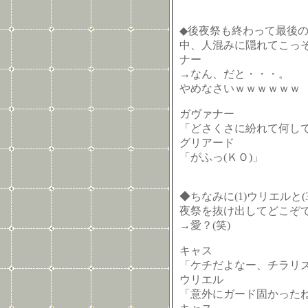
◆後夜祭も終わって最後
中、人混みに隠れてこっそり
ナー
→なん、だと・・・。
やめなさいｗｗｗｗｗｗ
ガヴァナー
「どさくさに紛れて何して
グリアード
「がふっ(ＫＯ)」
◆ちなみに(1)ウリエルと(
夜祭を抜け出してどこぞ
→愛？(笑)
キャス
「ケチだよなー、チラリ
ウリエル
「意外にガード固かった