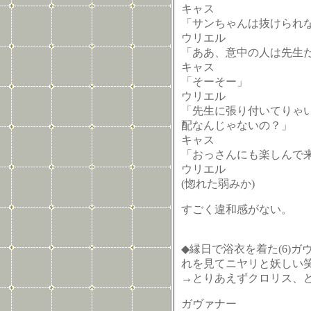
キャス
「サンちゃんは抜けられ
ウリエル
「ああ、意中の人は先生
キャス
「そーそー」
ウリエル
「先生に張り付いてりゃ
配なんじゃないの？」
キャス
「おっさんにも楽しんで
ウリエル
(惚れた弱みか)
すごく違和感がない。
◆縁日で浴衣を着た(6)ガ
れを見てニヤリと妖しい笑
→とりあえずクロリス、ど
ガヴァナー