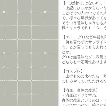
【一次創作にはないBL、
・上記にひっかからない
ことはその人の中でその
で、様々な世界があって
そういう意味じゃうちも
様のキャラでＢＬ・ＧＬ
【エ/ロ、グロなど年齢制
・何も言わずのサプライ
☆」とか言ってもらえれ
とか。
グロは無意味なグロ表現
どちらも一応耐性あります
【コスプレ】
・上のものに比べたら一気
むしろやっていただける
【流血、身体の改造】
・流血はアリですね。
身体の改造というのは・
ことですかね？ 腕とか